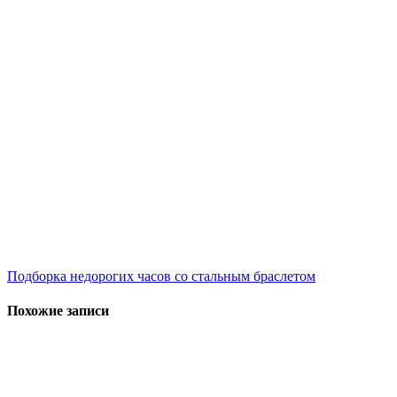
Навигация
Подборка недорогих часов со стальным браслетом
по
Похожие записи
записям