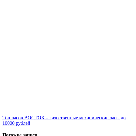
Навигация
Топ часов ВОСТОК – качественные механические часы до
10000 рублей
по
записям
Похожие записи