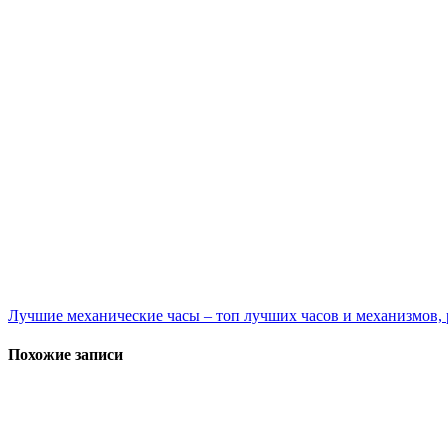
Навигация
Лучшие механические часы – топ лучших часов и механизмов,
по
Похожие записи
записям