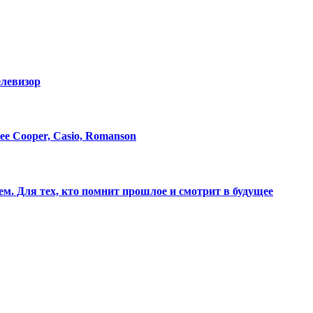
елевизор
e Cooper, Casio, Romanson
м. Для тех, кто помнит прошлое и смотрит в будущее