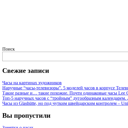
Поиск
Свежие записи
Часы на картинах художников
Наручные “часы-телевизоры”. 5 моделей часов в корпусе Телев
Такие разные и… такие похожие. Почти одинаковые часы Lee C
Топ-5 наручных часов с “тройным” дугообразным календарем. 
Часы из Glashütte, но под чутким швейцарским контролем – Unio
Вы пропустили
Заметки о часах