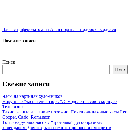
Навигация
Часы с циферблатом из Авантюрина – подборка моделей
по
Похожие записи
записям
Поиск
Поиск
Свежие записи
Часы на картинах художников
Наручные “часы-телевизоры”. 5 моделей часов в корпусе
Телевизор
Такие разные и… такие похожие. Почти одинаковые часы Lee
Cooper, Casio, Romanson
Топ-5 наручных часов с “тройным” дугообразным
календарем. Для тех, кто помнит прошлое и смотрит в