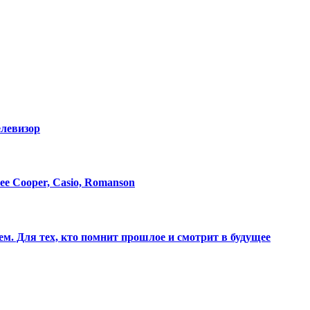
елевизор
e Cooper, Casio, Romanson
м. Для тех, кто помнит прошлое и смотрит в будущее