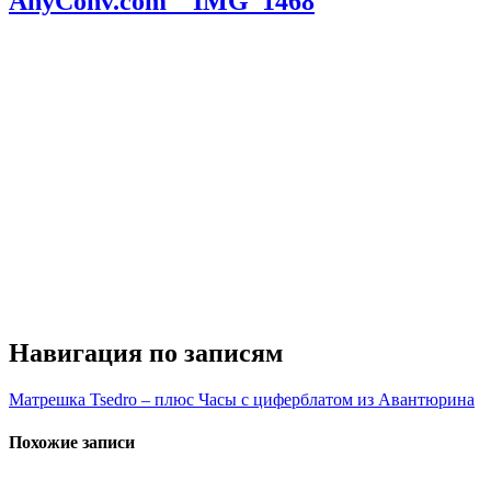
AnyConv.com__IMG_1468
Навигация по записям
Матрешка Tsedro – плюс Часы с циферблатом из Авантюрина
Похожие записи