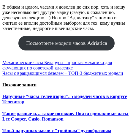
В общем и целом, часами я доволен до сих пор, хоть и ношу
уже несколько лет другую марку (самую, к сожалению,
дешевую коллекцию…) Но про “Адриатику” я помню и
считаю ее вполне достойным выбором для тех, кому нужны
качественные, недорогие швейцарские часы.
Посмотрите модели часов Adriatica
Навигация
Механические часы Беларуси – простая механика для
скучающих по советской классике
по
Часы с вращающимся безелем – ТОП-3 бюджетных модели
записям
Похожие записи
Наручные “часы-телевизоры”. 5 моделей часов в корпусе
Телевизор
Такие разные и… такие похожие. Почти одинаковые часы
Lee Cooper, Casio, Romanson
Топ-5 наручных часов с “тройным” дугообразным