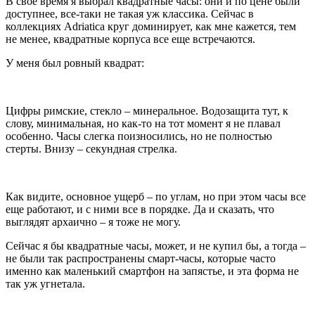
В свое время я выбрал квадратные часы: они и по цене были
доступнее, все-таки не такая уж классика. Сейчас в
коллекциях Adriatica круг доминирует, как мне кажется, тем
не менее, квадратные корпуса все еще встречаются.
У меня был ровный квадрат:
Цифры римские, стекло – минеральное. Водозащита тут, к
слову, минимальная, но как-то на тот момент я не плавал
особенно. Часы слегка поизносились, но не полностью
стерты. Внизу – секундная стрелка.
Как видите, основное ущерб – по углам, но при этом часы все
еще работают, и с ними все в порядке. Да и сказать, что
выглядят архаично – я тоже не могу.
Сейчас я бы квадратные часы, может, и не купил бы, а тогда –
не были так распространены смарт-часы, которые часто
именно как маленький смартфон на запястье, и эта форма не
так уж угнетала.