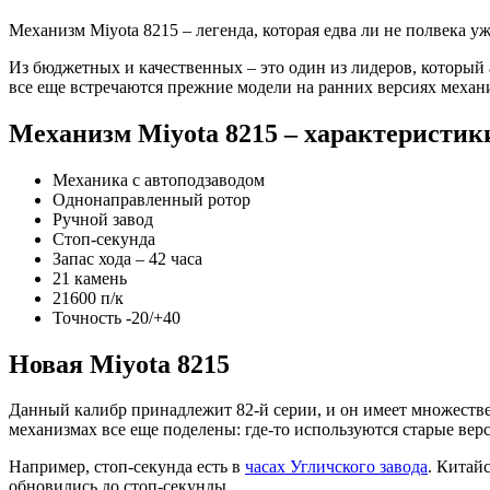
Механизм Miyota 8215 – легенда, которая едва ли не полвека 
Из бюджетных и качественных – это один из лидеров, который 
все еще встречаются прежние модели на ранних версиях механ
Механизм Miyota 8215 – характеристик
Механика с автоподзаводом
Однонаправленный ротор
Ручной завод
Стоп-секунда
Запас хода – 42 часа
21 камень
21600 п/к
Точность -20/+40
Новая Miyota 8215
Данный калибр принадлежит 82-й серии, и он имеет множестве
механизмах все еще поделены: где-то используются старые верс
Например, стоп-секунда есть в
часах Угличского завода
. Китай
обновились до стоп-секунды.