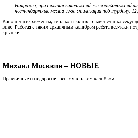
Например, при наличии винтажной железнодорожной шкалы, здесь мы наблюдает минутную шкалу, которая замещает часовую. При этом под часовые деления здесь выделены
нестандартные места из-за стилизации под турбину: 12, 
Каноничные элементы, типа контрастного наконечника секундн
виде. Работая с таким архаичным калибром ребята все-таки по
крышке.
Михаил Москвин – НОВЫЕ
Практичные и недорогие часы с японским калибром.