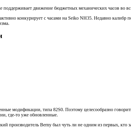
уже поддерживает движение бюджетных механических часов во вс
активно конкурирует с часами на Seiko NH35. Недавно калибр п
изма.
и
нные модификации, типа 82S0. Поэтому целесообразно говорить
ии, где-то уже обновленные.
ский производитель Berny был чуть ли не одним из первых, кто