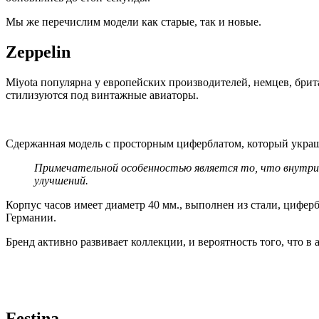
Мы же перечислим модели как старые, так и новые.
Zeppelin
Miyota популярна у европейских производителей, немцев, брит
стилизуются под винтажные авиаторы.
Сдержанная модель с просторным циферблатом, который укра
Примечательной особенностью является то, что внутри как раз переизданный механизм – Miyota 821A. Это калибр 2009 года, который получил несколько косметических
улучшений.
Корпус часов имеет диаметр 40 мм., выполнен из стали, цифер
Германии.
Бренд активно развивает коллекции, и вероятность того, что в
Festina