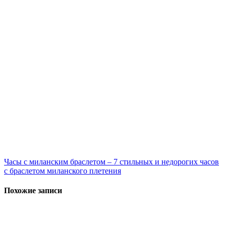
Навигация
Часы с миланским браслетом – 7 стильных и недорогих часов
с браслетом миланского плетения
по
записям
Похожие записи