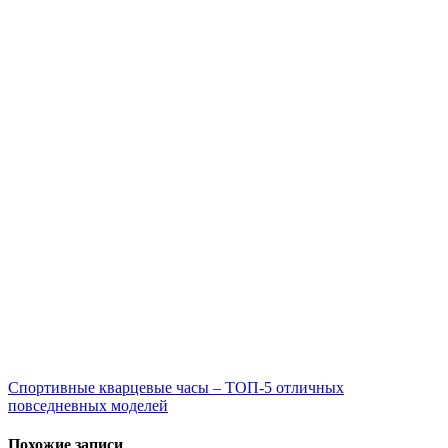
Навигация
Спортивные кварцевые часы – ТОП-5 отличных
повседневных моделей
по
записям
Похожие записи