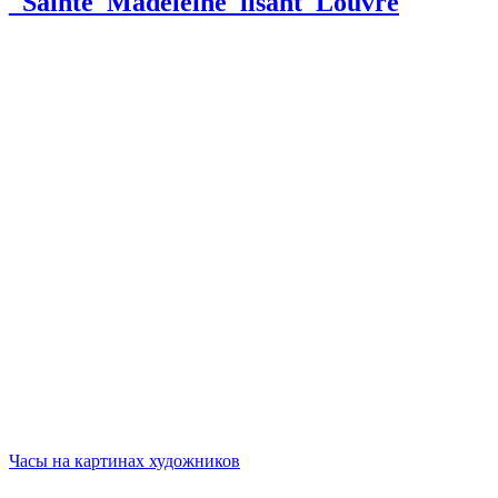
_Sainte_Madeleine_lisant_Louvre
Навигация
Часы на картинах художников
по