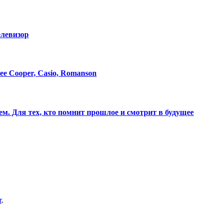
елевизор
e Cooper, Casio, Romanson
м. Для тех, кто помнит прошлое и смотрит в будущее
r
.