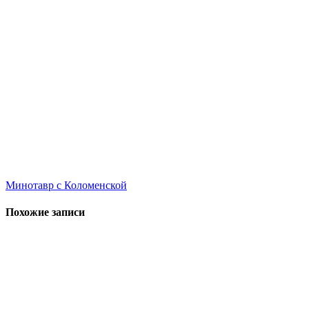
Навигация
Минотавр с Коломенской
по
Похожие записи
записям