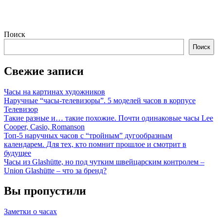
Поиск
Поиск
Свежие записи
Часы на картинах художников
Наручные “часы-телевизоры”. 5 моделей часов в корпусе
Телевизор
Такие разные и… такие похожие. Почти одинаковые часы Lee
Cooper, Casio, Romanson
Топ-5 наручных часов с “тройным” дугообразным
календарем. Для тех, кто помнит прошлое и смотрит в
будущее
Часы из Glashütte, но под чутким швейцарским контролем –
Union Glashütte – что за бренд?
Вы пропустили
Заметки о часах